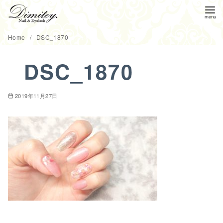
コ
Home
DSC_1870
ン
DSC_1870
テ
ン
ツ
2019年11月27日
へ
移
動