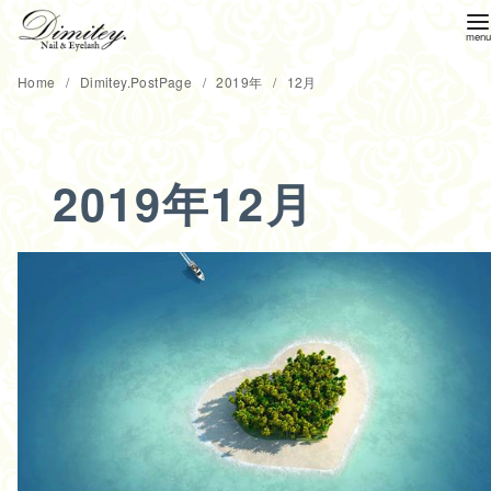
コ
Home
Dimitey.PostPage
2019年
12月
ン
テ
ン
2019年12月
ツ
へ
移
動