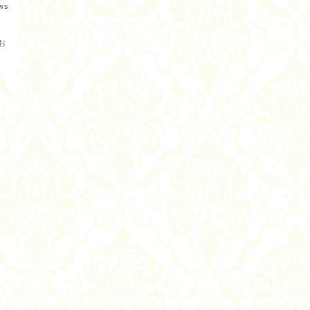
ws
をお