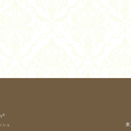
®
h
東
ッシュ