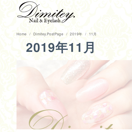
コ
Home
Dimitey.PostPage
2019年
11月
ン
2019年11月
テ
ン
ツ
へ
移
動