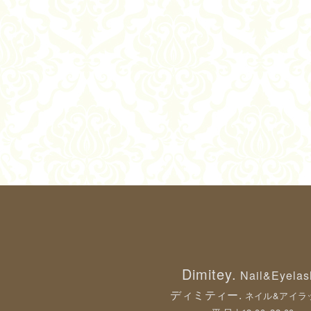
Dimitey.
Nail&Eyelas
ディミティー.
ネイル&アイラ